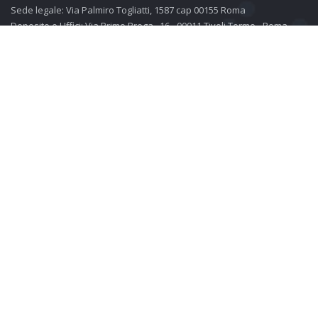
Sede legale: Via Palmiro Togliatti, 1587 cap 00155 Roma
Deposito e Uffici: Via Primo Brega , 16 - 00011 Tivoli Terme - Roma
0774.355691
info@carbonimarmi.it
LINK
Azienda
Disponibilità Travertino
Disponibilità Marmo
Disponibilità Altre Pietre
Dove Siamo
NEWSLETTER
Iscriviti alle nostre newsletter, rimarrai informato siu blocchi e lastre